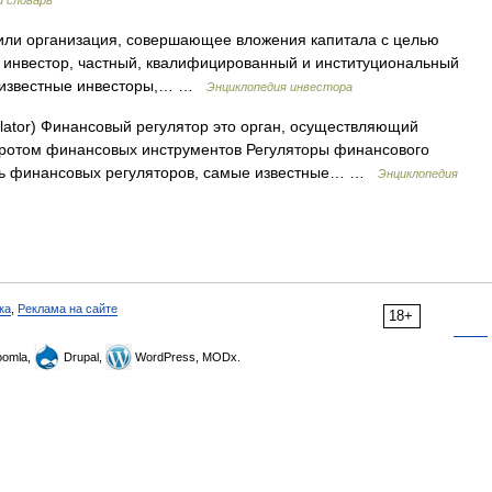
й словарь
о или организация, совершающее вложения капитала с целью
инвестор, частный, квалифицированный и институциональный
, известные инвесторы,… …
Энциклопедия инвестора
ulator) Финансовый регулятор это орган, осуществляющий
боротом финансовых инструментов Регуляторы финансового
оль финансовых регуляторов, самые известные… …
Энциклопедия
ка
,
Реклама на сайте
18+
omla,
Drupal,
WordPress, MODx.