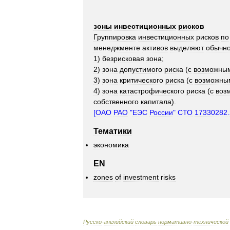
зоны
инвестиционных
рисков
Группировка
инвестиционных
рисков
по
менеджменте
активов
выделяют
обычн
1
)
безрисковая
зона
;
2
)
зона
допустимого
риска
(
с
возможны
3
)
зона
критического
риска
(
с
возможны
4
)
зона
катастрофического
риска
(
с
воз
собственного
капитала
).
[
ОАО
РАО
"
ЕЭС
России
"
СТО
17330282
.
Тематики
экономика
EN
zones
of
investment
risks
Русско
-
английский
словарь
нормативно
-
технической