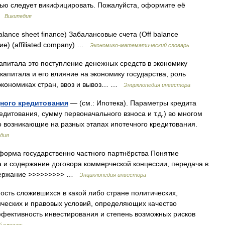
ью следует викифицировать. Пожалуйста, оформите её
 …
Википедия
nce sheet finance) Забалансовые счета (Оff balance
ие) (affiliated company) …
Экономико-математический словарь
капитала это поступление денежных средств в экономику
капитала и его влияние на экономику государства, роль
экономиках стран, ввоз и вывоз… …
Энциклопедия инвестора
ного кредитования
— (см.: Ипотека). Параметры кредита
едитования, сумму первоначального взноса и т.д.) во многом
 возникающие на разных этапах ипотечного кредитования.
дия
 форма государственно частного партнёрства Понятие
 и содержание договора коммерческой концессии, передача в
одержание >>>>>>>>> …
Энциклопедия инвестора
сть сложившихся в какой либо стране политических,
ческих и правовых условий, определяющих качество
фективность инвестирования и степень возможных рисков