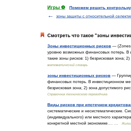
Игры ⚽
Поможем решить контрольну
зоны защиты с относительной селект
Смотреть что такое "зоны инвести
Зоны инвестиционных рисков
— (Zones 
уровню возможных финансовых потерь. В 
такие зоны рисков: 1) безрисковая зона;
математический словарь
зоны инвестиционных рисков
— Группир
финансовых потерь. В инвестиционном мен
безрисковая зона; 2) зона допустимого 
Справочник технического переводчика
Виды рисков при ипотечном кредитова
систематические и несистематические. Си
(индивидуального) или местного характера
конкретной местной экономике.… …
Жилищ