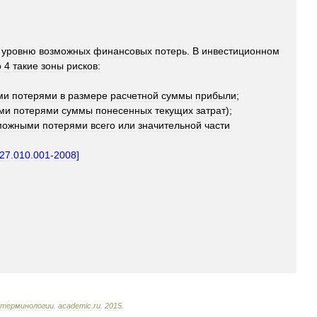
уровню
возможных
финансовых
потерь
.
В
инвестиционном
о
4
такие
зоны
рисков:
ми
потерями
в
размере
расчетной
суммы
прибыли
;
ми
потерями
суммы
понесенных
текущих
затрат
);
можными
потерями
всего
или
значительной
части
27
.
010
.
001
-
2008
]
терминологии
.
academic
.
ru
.
2015
.