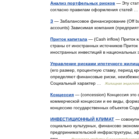
Анализ портфельных рисков
— Эту стат
согласно правилам оформления статей
З
— Забалансовое финансирование (Оff bala
accounts) Зависимая компания (предприят
Приток капитала
— (Cash inflow) Приток 
страны от иностранных источников Приток 
иностранных инвестиций в национальных 
Управление рисками ипотечного жилищ
(его размер, процентную ставку, период кр
определяют финансовые риски, неизбежно
Социальный характер …
Жилищная энциклопе
Концессия
— (concession) Концессия это
коммерческой концессии и ее виды, форма
концессию государственных объектов С
ИНВЕСТИЦИОННЫЙ КЛИМАТ
— совокупно
социально культурных, финансово экономи
предпринимательской инфраструктуры, эф
при… …