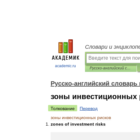
Словари и энциклоп
academic.ru
Русско-английский словарь нормативно-технической терминологии
Русско-английский словарь
зоны инвестиционных 
Толкование
Перевод
зоны
инвестиционных
рисков
zones
of
investment
risks