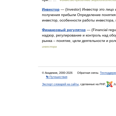
Финансово-кредитный энциклопедически
Инвестор
— (Investor) Инвестор это лиц
получения прибыли Определение понятия 
инвестор, особенности работы инвестора
Финансовый регулятор
— (Financial reg
надзор, регулирование и контроль над о
рынка – понятие, цели деятельности и р
инвестора
© Академик, 2000-2026
Обратная связь:
Техподдерж
👣 Путешествия
Экспорт словарей на сайты
, сделанные на PHP,
Jo